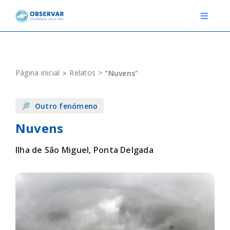
Skip
to
Toggle
Navigat
content
RELATOS
Página inicial
Relatos
"Nuvens"
ESTAÇÕES METEOROLÓGICAS
Outro fenómeno
EVENTOS
Nuvens
DEFINIÇÕES
Ilha de São Miguel, Ponta Delgada
F.A.Q.
Novo relato
Login