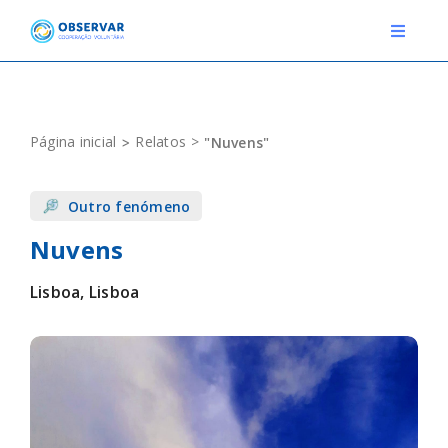
Skip
to
Toggle
Navigat
content
RELATOS
Página inicial
Relatos
"Nuvens"
ESTAÇÕES METEOROLÓGICAS
Outro fenómeno
EVENTOS
Nuvens
DEFINIÇÕES
Lisboa, Lisboa
F.A.Q.
Novo relato
Login