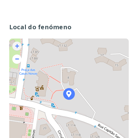
Local do fenómeno
+
−