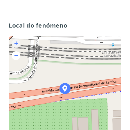
Local do fenómeno
+
−