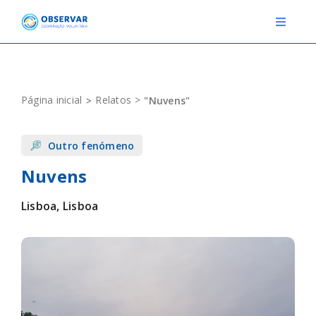
Skip
to
Toggle
Navigat
content
RELATOS
Página inicial
Relatos
"Nuvens"
ESTAÇÕES METEOROLÓGICAS
Outro fenómeno
EVENTOS
Nuvens
DEFINIÇÕES
Lisboa, Lisboa
F.A.Q.
Novo relato
Login