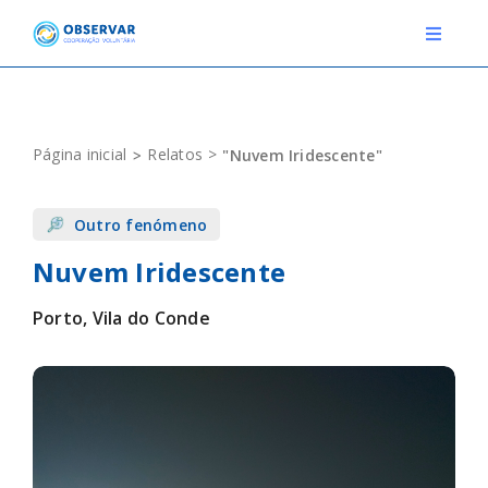
Skip
to
Toggle
Navigat
content
RELATOS
Página inicial
Relatos
"Nuvem Iridescente"
ESTAÇÕES METEOROLÓGICAS
Outro fenómeno
EVENTOS
Nuvem Iridescente
DEFINIÇÕES
Porto, Vila do Conde
F.A.Q.
Novo relato
Login