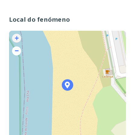
Local do fenómeno
+
−