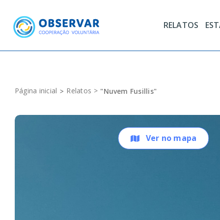
Skip
to
RELATOS
ES
content
Página inicial
Relatos
"Nuvem Fusillis"
Ver no mapa