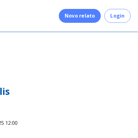
.
Novo relato
Login
lis
25 12:00