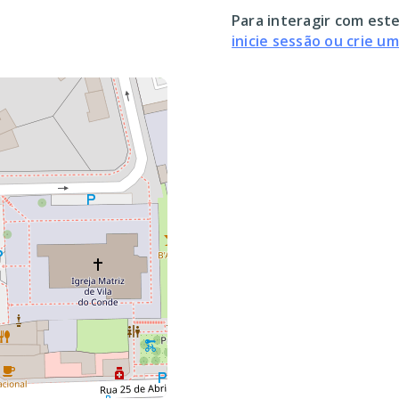
Para interagir com este
inicie sessão ou crie u