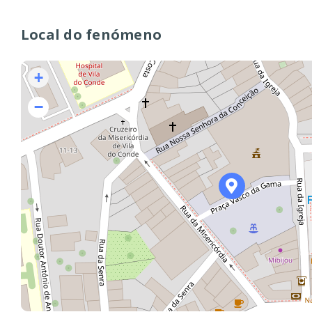
Local do fenómeno
+
−