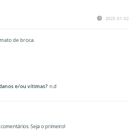
2025-01-02
mato de broca.
e
anos e/ou vítimas?
n.d
omentários. Seja o primeiro!