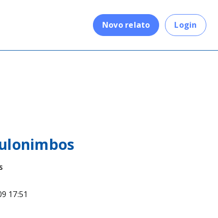
.
Novo relato
Login
ulonimbos
s
09 17:51