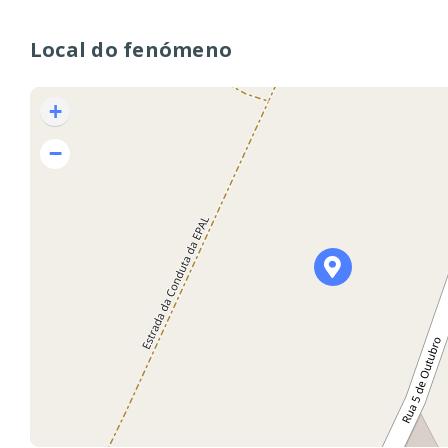
Local do fenómeno
+
−