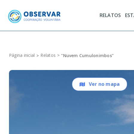
Skip
to
RELATOS
ES
content
Página inicial
Relatos
"Nuvem Cumulonimbos"
Ver no mapa