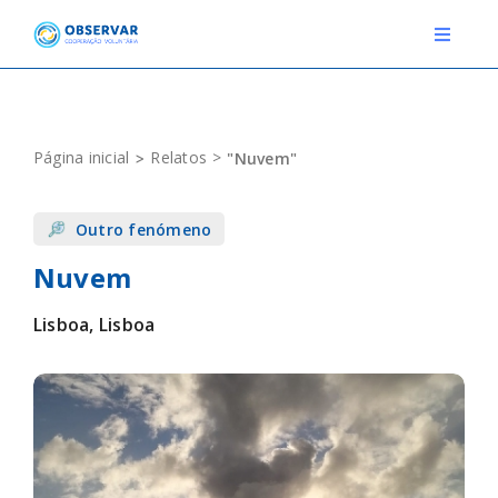
Skip
to
Toggle
Navigat
content
RELATOS
Página inicial
Relatos
"Nuvem"
ESTAÇÕES METEOROLÓGICAS
Outro fenómeno
EVENTOS
Nuvem
DEFINIÇÕES
Lisboa, Lisboa
F.A.Q.
Novo relato
Login