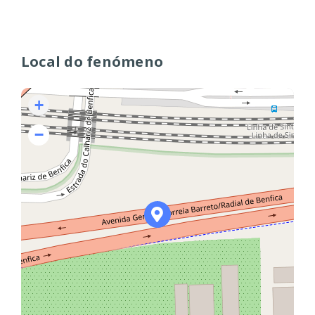
Local do fenómeno
+
−