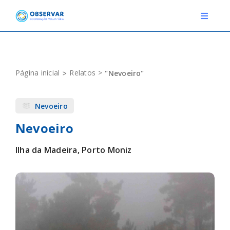
Skip
to
Toggle
Navigat
content
RELATOS
Página inicial
Relatos
"Nevoeiro"
ESTAÇÕES METEOROLÓGICAS
Nevoeiro
EVENTOS
Nevoeiro
DEFINIÇÕES
Ilha da Madeira, Porto Moniz
F.A.Q.
Novo relato
Login