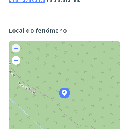
uma nova conta
na plataforma.
Local do fenómeno
+
−