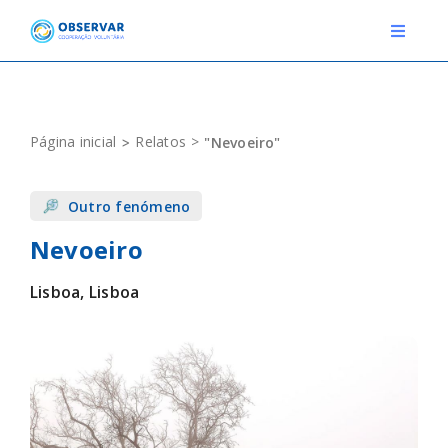
Skip
to
Toggle
Navigat
content
RELATOS
Página inicial
Relatos
"Nevoeiro"
ESTAÇÕES METEOROLÓGICAS
Outro fenómeno
EVENTOS
Nevoeiro
DEFINIÇÕES
Lisboa, Lisboa
F.A.Q.
Novo relato
Login