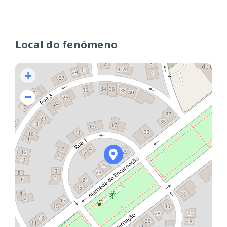
Local do fenómeno
+
−