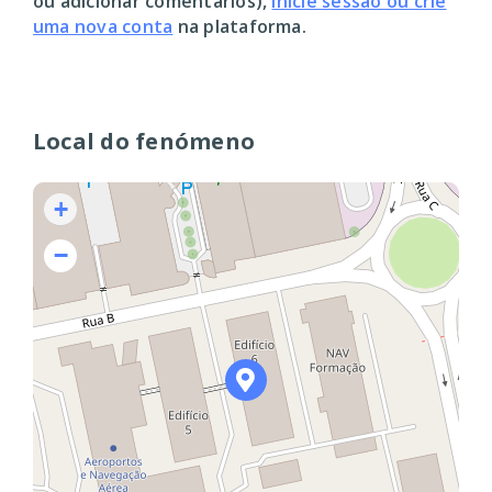
ou adicionar comentários),
inicie sessão ou crie
uma nova conta
na plataforma.
Local do fenómeno
+
−