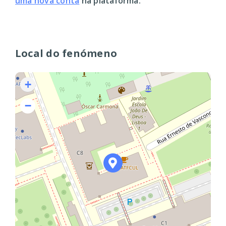
uma nova conta
na plataforma.
Local do fenómeno
+
−