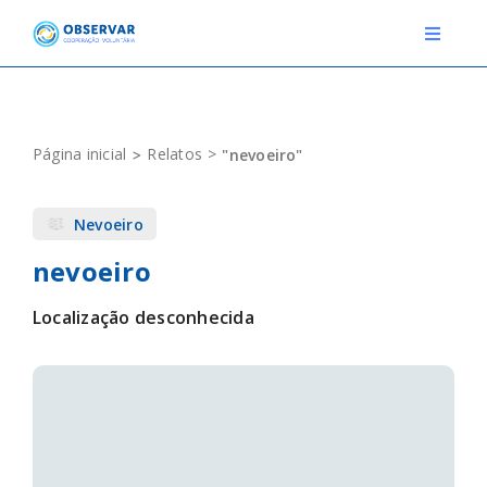
Skip
to
Toggle
Navigat
content
RELATOS
Página inicial
Relatos
"nevoeiro"
ESTAÇÕES METEOROLÓGICAS
Nevoeiro
EVENTOS
nevoeiro
DEFINIÇÕES
Localização desconhecida
F.A.Q.
Novo relato
Login