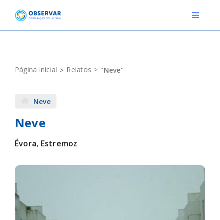
Skip
to
Toggle
Navigat
content
RELATOS
Página inicial
Relatos
"Neve"
ESTAÇÕES METEOROLÓGICAS
Neve
EVENTOS
Neve
DEFINIÇÕES
Évora, Estremoz
F.A.Q.
Novo relato
Login