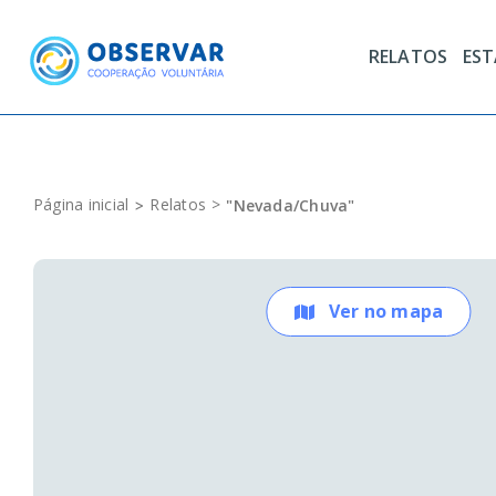
Skip
to
RELATOS
ES
content
Página inicial
Relatos
"Nevada/Chuva"
Ver no mapa