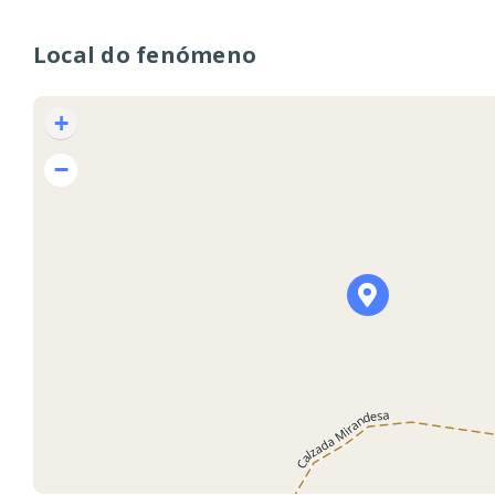
Local do fenómeno
+
−