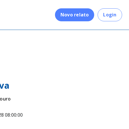
.
Novo relato
Login
va
Douro
28 08:00:00