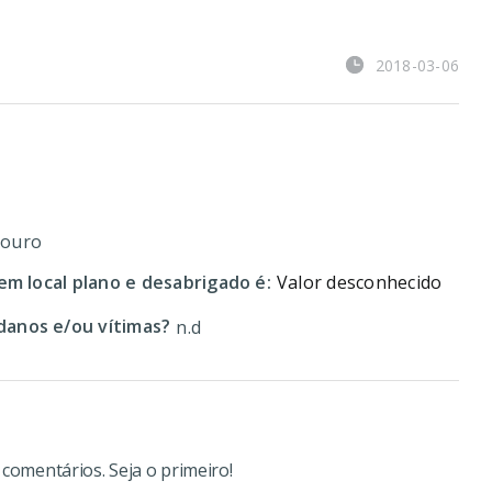
2018-03-06
Douro
em local plano e desabrigado é:
Valor desconhecido
anos e/ou vítimas?
n.d
omentários. Seja o primeiro!