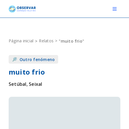
Skip
to
Toggle
Navigat
content
RELATOS
Página inicial
Relatos
"muito frio"
ESTAÇÕES METEOROLÓGICAS
Outro fenómeno
EVENTOS
muito frio
DEFINIÇÕES
Setúbal, Seixal
F.A.Q.
Novo relato
Login