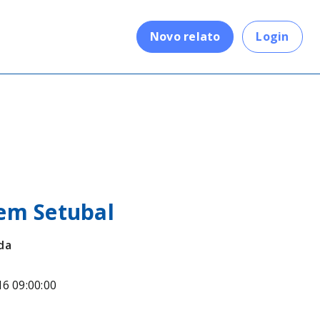
.
Novo relato
Login
em Setubal
da
16 09:00:00