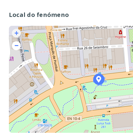
Local do fenómeno
+
−