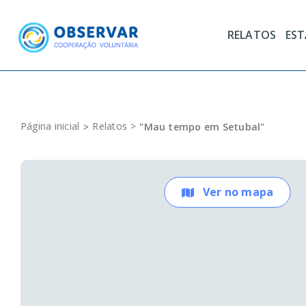
Skip
to
RELATOS
ES
content
Página inicial
Relatos
"Mau tempo em Setubal"
Ver no mapa