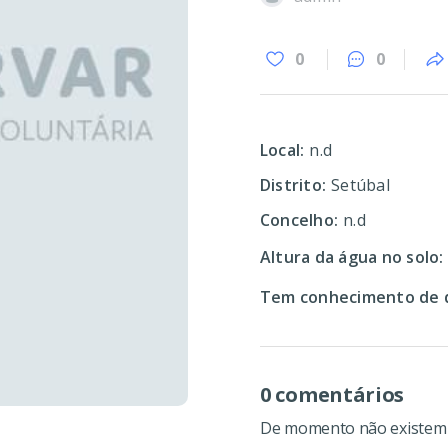
0
0
Local:
n.d
Distrito:
Setúbal
Concelho:
n.d
Altura da água no solo:
Tem conhecimento de d
0 comentários
De momento não existem c