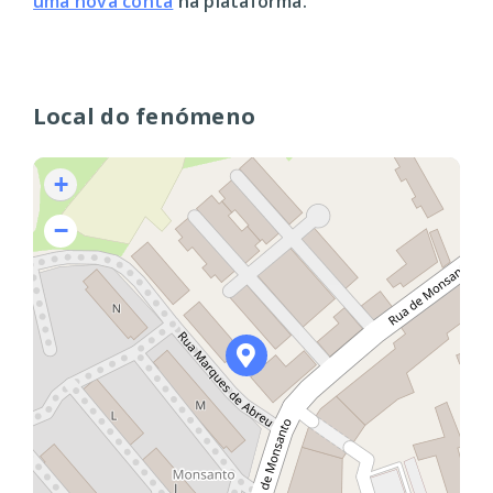
uma nova conta
na plataforma.
Local do fenómeno
+
−