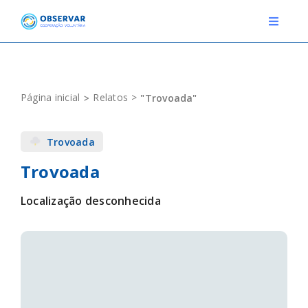
Skip
to
Toggle
Navigat
content
RELATOS
Página inicial
Relatos
"Trovoada"
ESTAÇÕES METEOROLÓGICAS
Trovoada
EVENTOS
Trovoada
DEFINIÇÕES
Localização desconhecida
F.A.Q.
Novo relato
Login