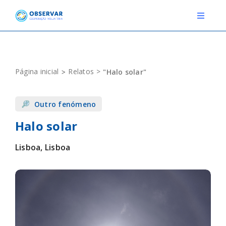
Skip
to
Toggle
Navigat
content
RELATOS
Página inicial
Relatos
"Halo solar"
ESTAÇÕES METEOROLÓGICAS
Outro fenómeno
EVENTOS
Halo solar
DEFINIÇÕES
Lisboa, Lisboa
F.A.Q.
Novo relato
Login