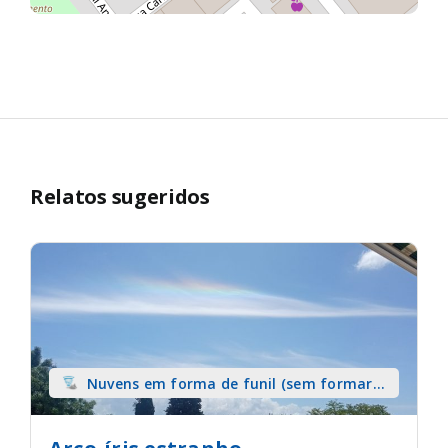
Relatos sugeridos
Nuvens em forma de funil (sem formar
tromba) sobre terra