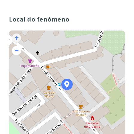
Local do fenómeno
+
−