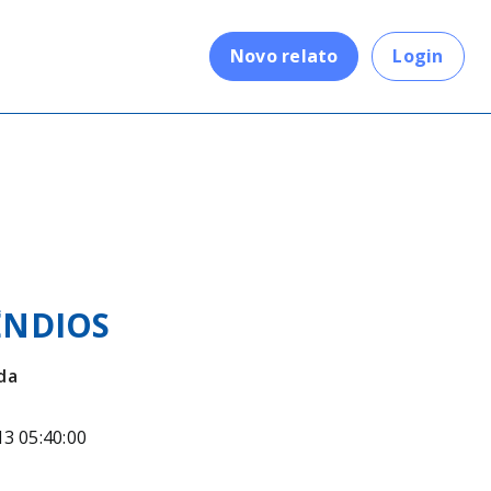
.
Novo relato
Login
ÊNDIOS
da
13 05:40:00