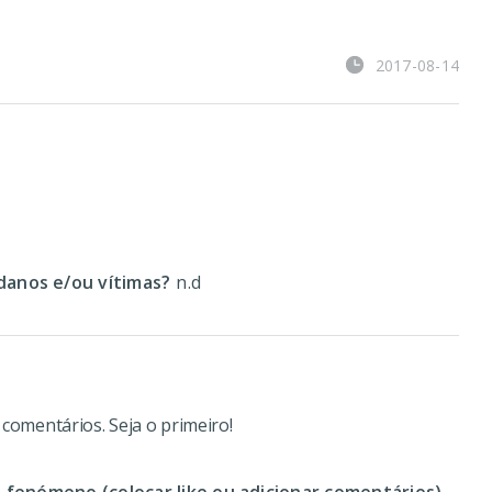
2017-08-14
o
anos e/ou vítimas?
n.d
omentários. Seja o primeiro!