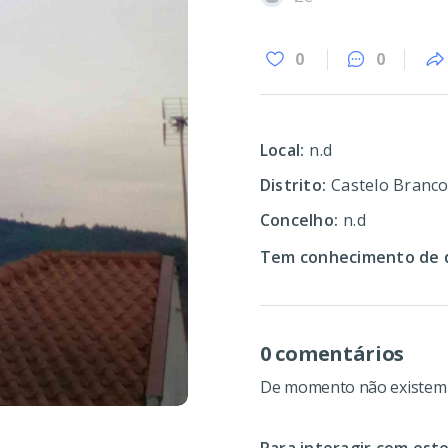
0
0
Local:
n.d
Distrito:
Castelo Branc
Concelho:
n.d
Tem conhecimento de d
0 comentários
De momento não existem c