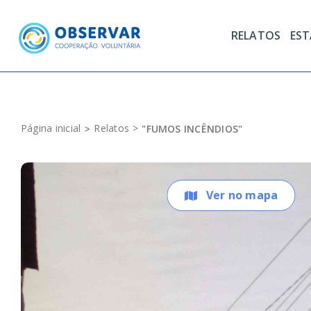
Skip
to
RELATOS
ES
content
Página inicial
Relatos
"FUMOS INCÊNDIOS"
Ver no mapa