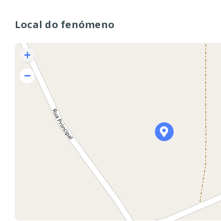
Local do fenómeno
+
−