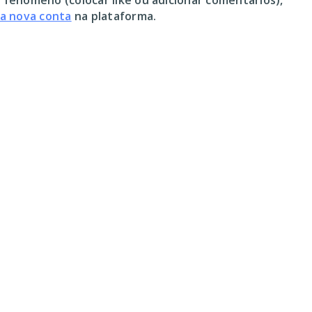
 fenómeno (colocar like ou adicionar comentários),
ma nova conta
na plataforma.