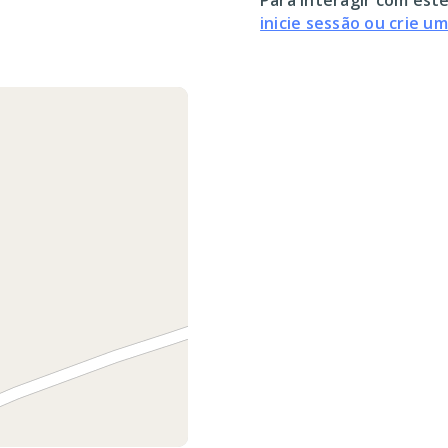
Para interagir com este
inicie sessão ou crie u