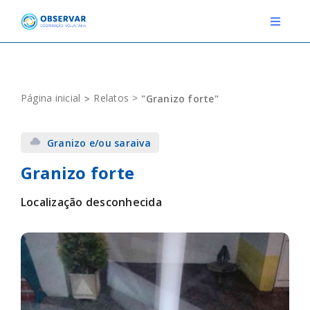
Skip
to
Toggle
Navigat
content
RELATOS
Página inicial
Relatos
"Granizo forte"
ESTAÇÕES METEOROLÓGICAS
Granizo e/ou saraiva
EVENTOS
Granizo forte
DEFINIÇÕES
Localização desconhecida
F.A.Q.
Novo relato
Login