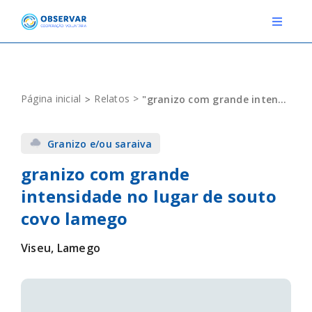
Skip
to
Toggle
Navigat
content
RELATOS
Página inicial
Relatos
"granizo com grande intensidade no lugar de souto covo lamego"
ESTAÇÕES METEOROLÓGICAS
Granizo e/ou saraiva
EVENTOS
granizo com grande
DEFINIÇÕES
intensidade no lugar de souto
F.A.Q.
covo lamego
Viseu, Lamego
Novo relato
Login