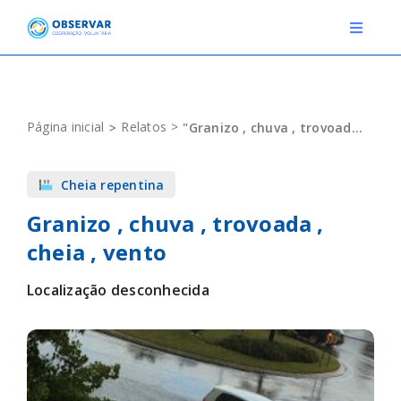
Skip
to
Toggle
Navigat
content
RELATOS
Página inicial
Relatos
"Granizo , chuva , trovoada , cheia , vento"
ESTAÇÕES METEOROLÓGICAS
Cheia repentina
EVENTOS
Granizo , chuva , trovoada ,
DEFINIÇÕES
cheia , vento
F.A.Q.
Localização desconhecida
Novo relato
Login