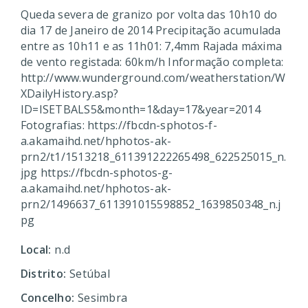
Queda severa de granizo por volta das 10h10 do
dia 17 de Janeiro de 2014 Precipitação acumulada
entre as 10h11 e as 11h01: 7,4mm Rajada máxima
de vento registada: 60km/h Informação completa:
http://www.wunderground.com/weatherstation/W
XDailyHistory.asp?
ID=ISETBALS5&month=1&day=17&year=2014
Fotografias: https://fbcdn-sphotos-f-
a.akamaihd.net/hphotos-ak-
prn2/t1/1513218_611391222265498_622525015_n.
jpg https://fbcdn-sphotos-g-
a.akamaihd.net/hphotos-ak-
prn2/1496637_611391015598852_1639850348_n.j
pg
Local:
n.d
Distrito:
Setúbal
Concelho:
Sesimbra