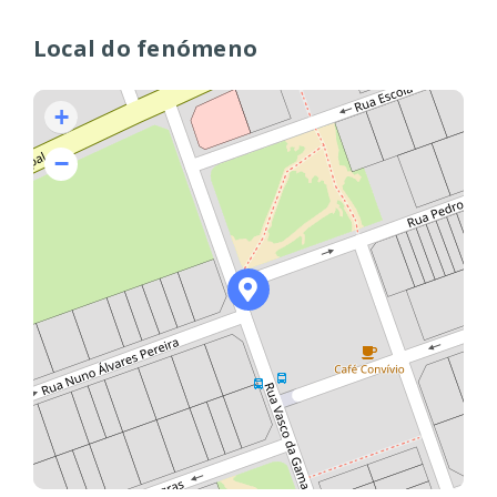
Local do fenómeno
+
−