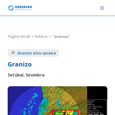
Skip
to
Toggle
Navigat
content
RELATOS
Página inicial
Relatos
"Granizo"
ESTAÇÕES METEOROLÓGICAS
Granizo e/ou saraiva
EVENTOS
Granizo
DEFINIÇÕES
Setúbal, Sesimbra
F.A.Q.
Novo relato
Login