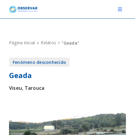
Skip
to
Toggle
Navigat
content
RELATOS
Página inicial
Relatos
"Geada"
ESTAÇÕES METEOROLÓGICAS
Fenómeno desconhecido
EVENTOS
Geada
DEFINIÇÕES
Viseu, Tarouca
F.A.Q.
Novo relato
Login