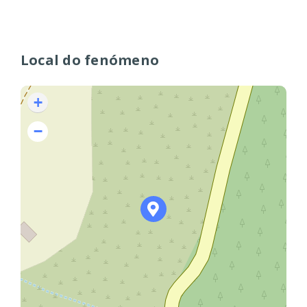
Local do fenómeno
+
−