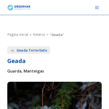
Skip
to
Toggle
Navigat
content
RELATOS
Página inicial
Relatos
"Geada"
ESTAÇÕES METEOROLÓGICAS
Geada forte/Gelo
EVENTOS
Geada
DEFINIÇÕES
Guarda, Manteigas
F.A.Q.
Novo relato
Login