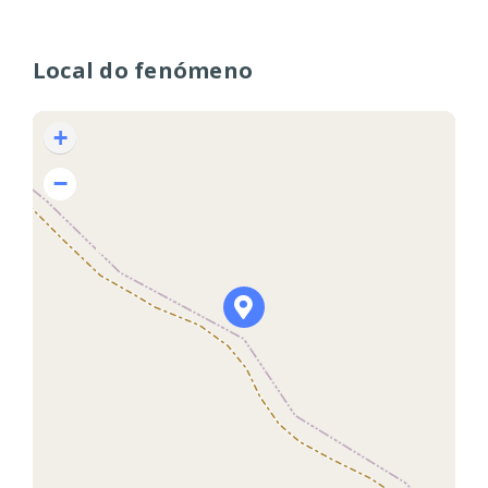
Local do fenómeno
+
−