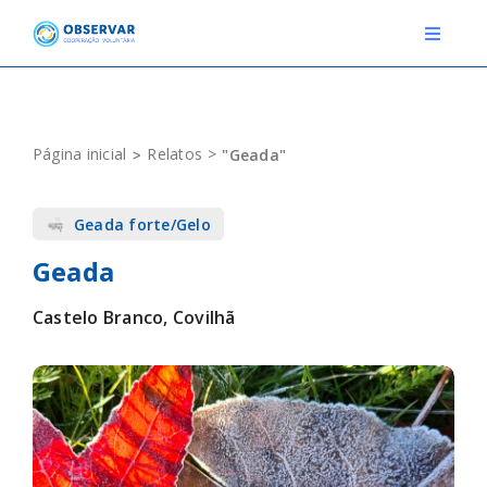
Skip
to
Toggle
Navigat
content
RELATOS
Página inicial
Relatos
"Geada"
ESTAÇÕES METEOROLÓGICAS
Geada forte/Gelo
EVENTOS
Geada
DEFINIÇÕES
Castelo Branco, Covilhã
F.A.Q.
Novo relato
Login