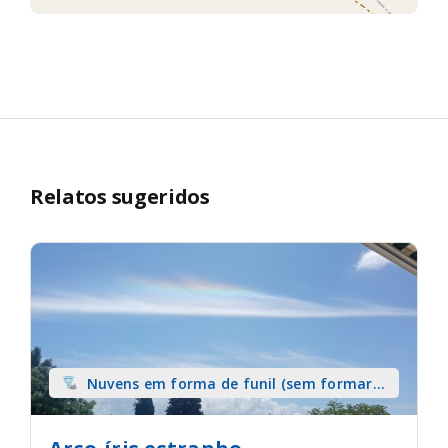
Relatos sugeridos
Nuvens em forma de funil (sem formar
tromba) sobre terra