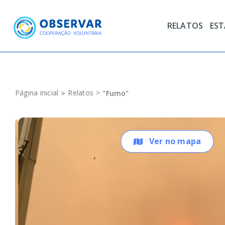
Skip
to
RELATOS
ES
content
Página inicial
Relatos
"Fumo"
Ver no mapa