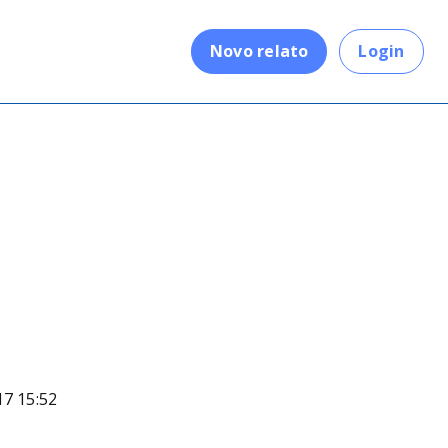
.
Novo relato
Login
17 15:52