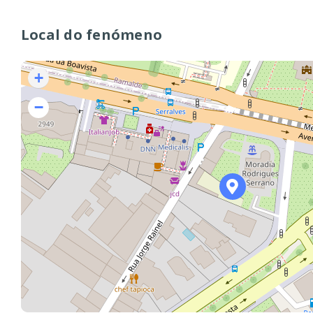
Local do fenómeno
+
−