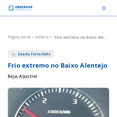
Skip
to
Toggle
Navigat
content
RELATOS
Página inicial
Relatos
"Frio extremo no Baixo Alentejo"
ESTAÇÕES METEOROLÓGICAS
Geada forte/Gelo
EVENTOS
Frio extremo no Baixo Alentejo
DEFINIÇÕES
Beja, Aljustrel
F.A.Q.
Novo relato
Login