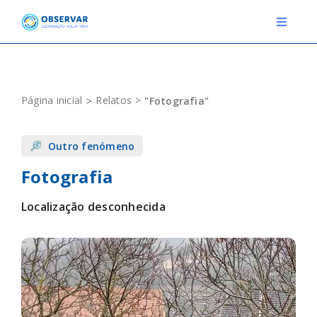
Skip
to
Toggle
Navigat
content
RELATOS
Página inicial
Relatos
"Fotografia"
ESTAÇÕES METEOROLÓGICAS
Outro fenómeno
EVENTOS
Fotografia
DEFINIÇÕES
Localização desconhecida
F.A.Q.
Novo relato
Login