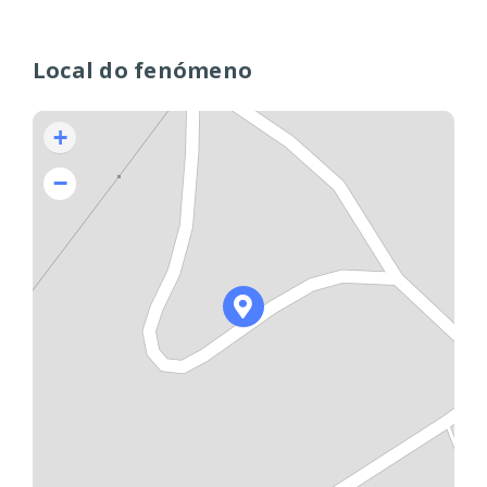
Local do fenómeno
+
−