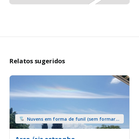
Relatos sugeridos
Nuvens em forma de funil (sem formar
tromba) sobre terra