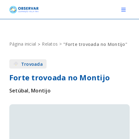
Skip
to
Toggle
Navigat
content
RELATOS
Página inicial
Relatos
"Forte trovoada no Montijo"
ESTAÇÕES METEOROLÓGICAS
Trovoada
EVENTOS
Forte trovoada no Montijo
DEFINIÇÕES
Setúbal, Montijo
F.A.Q.
Novo relato
Login