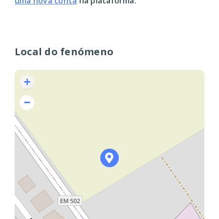
uma nova conta
na plataforma.
Local do fenómeno
+
−