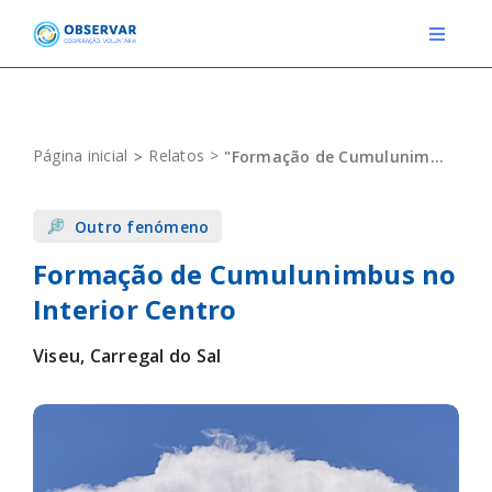
Skip
to
Toggle
Navigat
content
RELATOS
Página inicial
Relatos
"Formação de Cumulunimbus no Interior Centro"
ESTAÇÕES METEOROLÓGICAS
Outro fenómeno
EVENTOS
Formação de Cumulunimbus no
DEFINIÇÕES
Interior Centro
F.A.Q.
Viseu, Carregal do Sal
Novo relato
Login