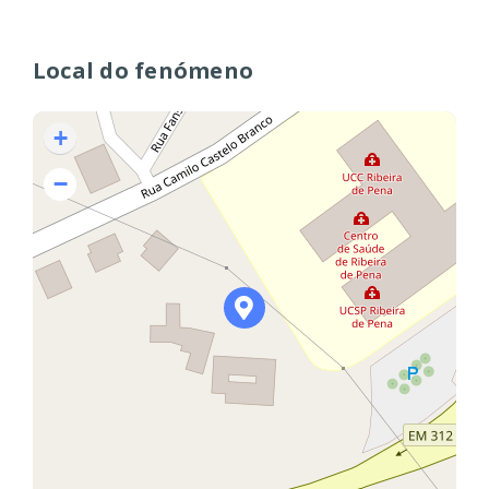
Local do fenómeno
+
−