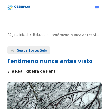
Skip
to
Toggle
Navigat
content
RELATOS
Página inicial
Relatos
"Fenômeno nunca antes visto"
ESTAÇÕES METEOROLÓGICAS
Geada forte/Gelo
EVENTOS
Fenômeno nunca antes visto
DEFINIÇÕES
Vila Real, Ribeira de Pena
F.A.Q.
Novo relato
Login