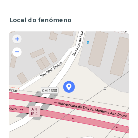
Local do fenómeno
+
−