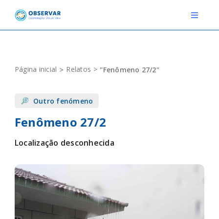
Skip
to
Toggle
Navigat
content
RELATOS
Página inicial
Relatos
"Fenômeno 27/2"
ESTAÇÕES METEOROLÓGICAS
Outro fenómeno
EVENTOS
Fenômeno 27/2
DEFINIÇÕES
Localização desconhecida
F.A.Q.
Novo relato
Login