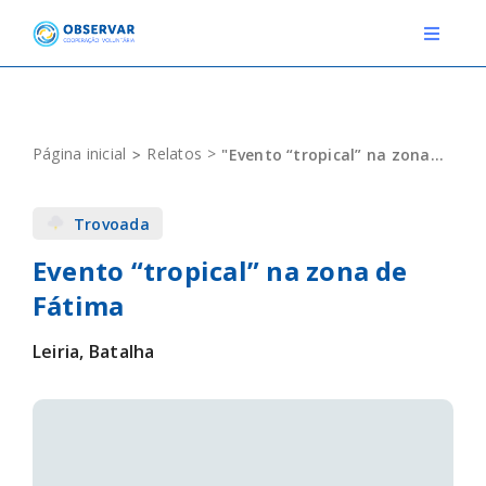
Skip
to
Toggle
Navigat
content
RELATOS
Página inicial
Relatos
"Evento “tropical” na zona de Fátima"
ESTAÇÕES METEOROLÓGICAS
Trovoada
EVENTOS
Evento “tropical” na zona de
DEFINIÇÕES
Fátima
F.A.Q.
Leiria, Batalha
Novo relato
Login