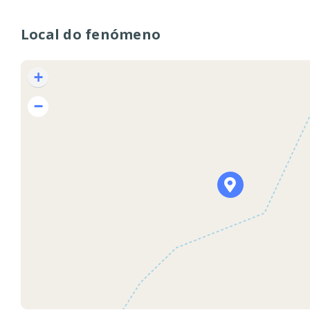
Local do fenómeno
+
−