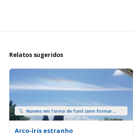
Relatos sugeridos
Nuvens em forma de funil (sem formar
tromba) sobre terra
Arco-íris estranho