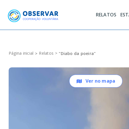
Skip
to
RELATOS
ES
content
Página inicial
Relatos
"Diabo da poeira"
Ver no mapa