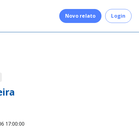
.
Novo relato
Login
eira
06 17:00:00