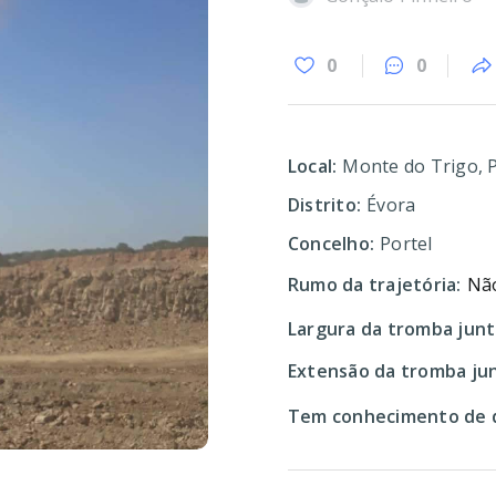
0
0
Local:
Monte do Trigo, P
Distrito:
Évora
Concelho:
Portel
Rumo da trajetória:
Não
Largura da tromba junt
Extensão da tromba jun
Tem conhecimento de d