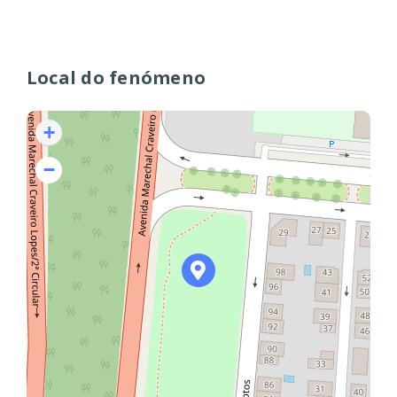
Local do fenómeno
+
−