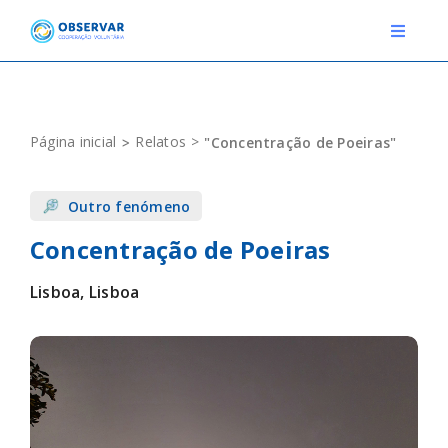
Skip
to
Toggle
Navigat
content
RELATOS
Página inicial
Relatos
"Concentração de Poeiras"
ESTAÇÕES METEOROLÓGICAS
Outro fenómeno
EVENTOS
Concentração de Poeiras
DEFINIÇÕES
Lisboa, Lisboa
F.A.Q.
Novo relato
Login