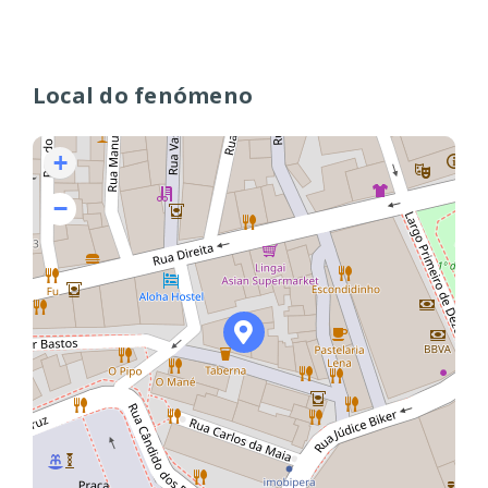
Local do fenómeno
+
−