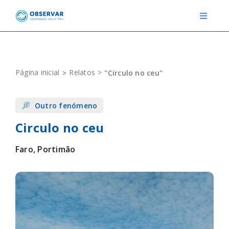
Skip
to
Toggle
Navigat
content
RELATOS
Página inicial
Relatos
"Circulo no ceu"
ESTAÇÕES METEOROLÓGICAS
Outro fenómeno
EVENTOS
Circulo no ceu
DEFINIÇÕES
Faro, Portimão
F.A.Q.
Novo relato
Login