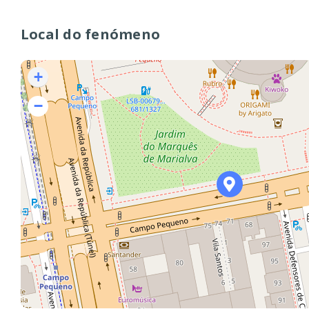
Local do fenómeno
+
−