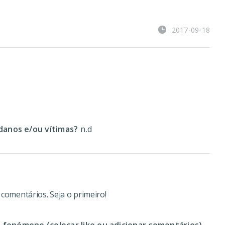
2017-09-18
anos e/ou vítimas?
n.d
omentários. Seja o primeiro!