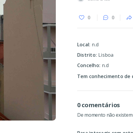
0
0
Local:
n.d
Distrito:
Lisboa
Concelho:
n.d
Tem conhecimento de d
0 comentários
De momento não existem c