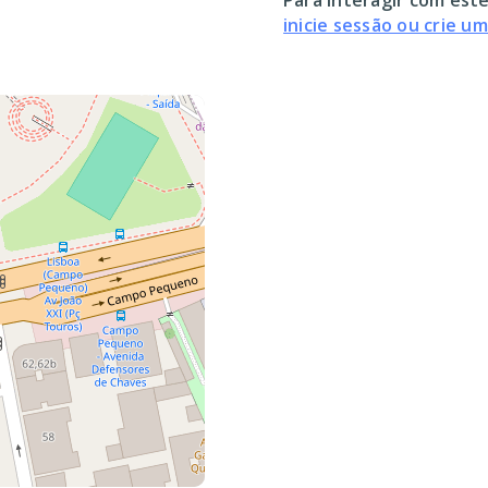
Para interagir com este
inicie sessão ou crie u