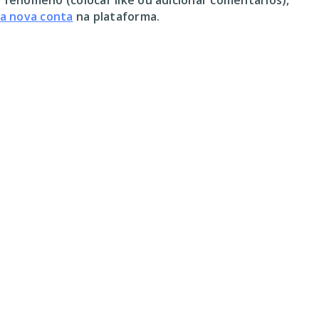
 fenómeno (colocar like ou adicionar comentários),
ma nova conta
na plataforma.