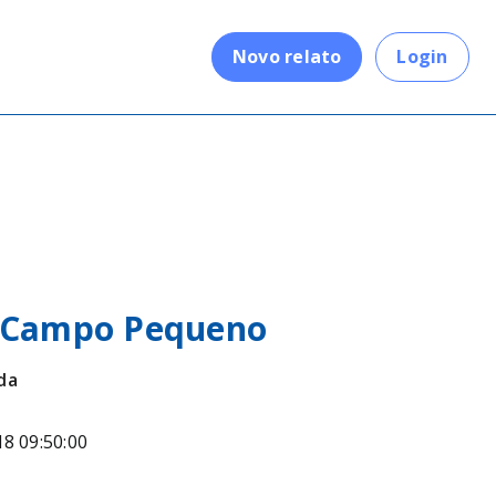
.
Novo relato
Login
o Campo Pequeno
da
18 09:50:00