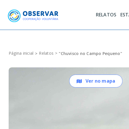
Skip
to
RELATOS
ES
content
Página inicial
Relatos
"Chuvisco no Campo Pequeno"
Ver no mapa