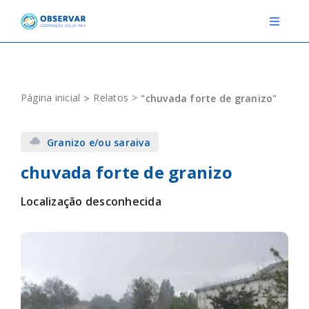
Skip
to
Toggle
Navigat
content
RELATOS
Página inicial
Relatos
"chuvada forte de granizo"
ESTAÇÕES METEOROLÓGICAS
Granizo e/ou saraiva
EVENTOS
chuvada forte de granizo
DEFINIÇÕES
Localização desconhecida
F.A.Q.
Novo relato
Login