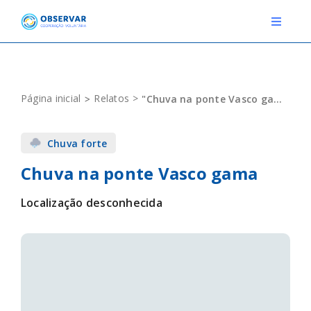
Skip
to
Toggle
Navigat
content
RELATOS
Página inicial
Relatos
"Chuva na ponte Vasco gama"
ESTAÇÕES METEOROLÓGICAS
Chuva forte
EVENTOS
Chuva na ponte Vasco gama
DEFINIÇÕES
Localização desconhecida
F.A.Q.
Novo relato
Login