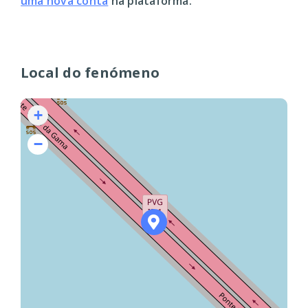
uma nova conta
na plataforma.
Local do fenómeno
+
−