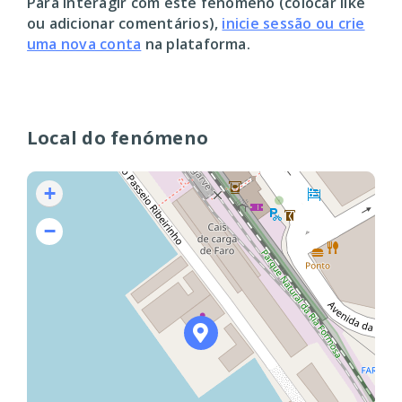
Para interagir com este fenómeno (colocar like
ou adicionar comentários),
inicie sessão ou crie
uma nova conta
na plataforma.
Local do fenómeno
+
−