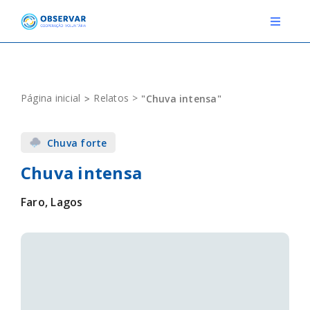
Skip
to
Toggle
Navigat
content
RELATOS
Página inicial
Relatos
"Chuva intensa"
ESTAÇÕES METEOROLÓGICAS
Chuva forte
EVENTOS
Chuva intensa
DEFINIÇÕES
Faro, Lagos
F.A.Q.
Novo relato
Login