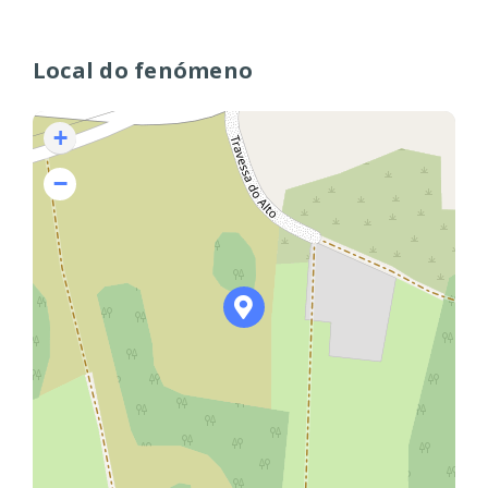
Local do fenómeno
+
−