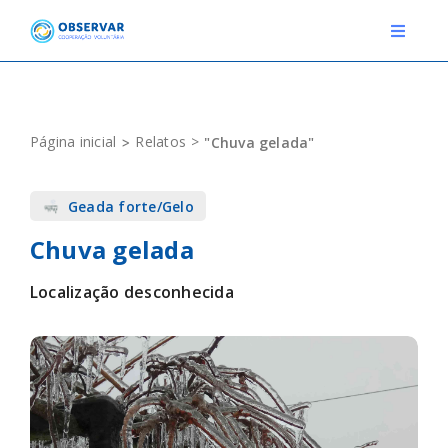
Skip
to
Toggle
Navigat
content
RELATOS
Página inicial
Relatos
"Chuva gelada"
ESTAÇÕES METEOROLÓGICAS
Geada forte/Gelo
EVENTOS
Chuva gelada
DEFINIÇÕES
Localização desconhecida
F.A.Q.
Novo relato
Login