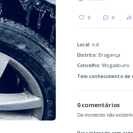
0
0
Local:
n.d
Distrito:
Bragança
Concelho:
Mogadouro
Tem conhecimento de d
0 comentários
De momento não existem c