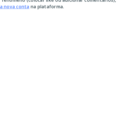
 fenómeno (colocar like ou adicionar comentários),
ma nova conta
na plataforma.