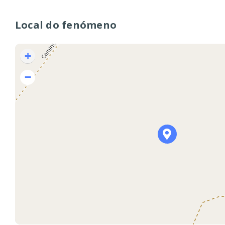
Local do fenómeno
+
−