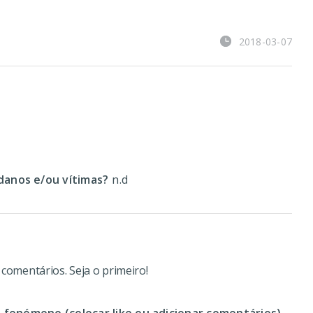
2018-03-07
anos e/ou vítimas?
n.d
omentários. Seja o primeiro!