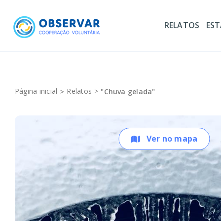
Skip
to
RELATOS
ES
content
Página inicial
Relatos
"Chuva gelada"
Ver no mapa