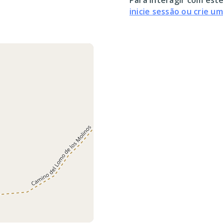
Para interagir com este
inicie sessão ou crie u