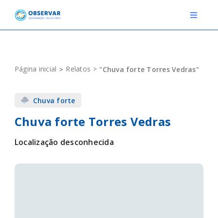
Skip
to
Toggle
Navigat
content
RELATOS
Página inicial
Relatos
"Chuva forte Torres Vedras"
ESTAÇÕES METEOROLÓGICAS
Chuva forte
EVENTOS
Chuva forte Torres Vedras
DEFINIÇÕES
Localização desconhecida
F.A.Q.
Novo relato
Login