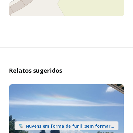
Relatos sugeridos
Nuvens em forma de funil (sem formar
tromba) sobre terra