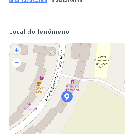
uma nova conta
na plataforma.
Local do fenómeno
+
−