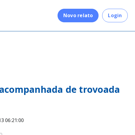
.
Novo relato
Login
 acompanhada de trovoada
13 06:21:00
o