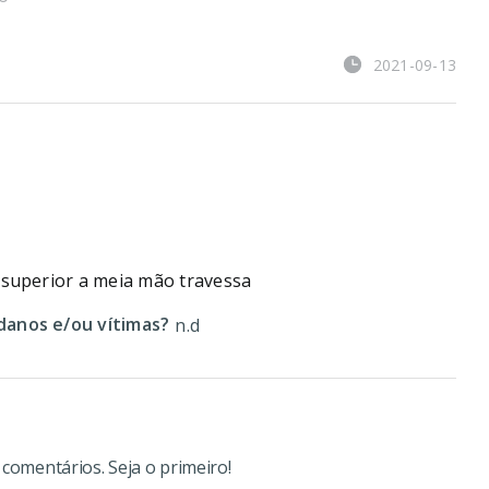
2021-09-13
superior a meia mão travessa
anos e/ou vítimas?
n.d
omentários. Seja o primeiro!