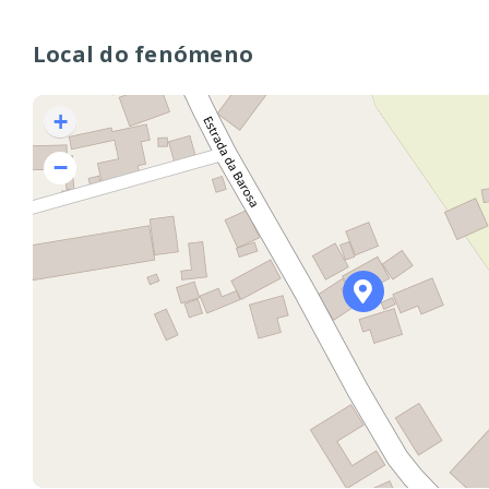
Local do fenómeno
+
−