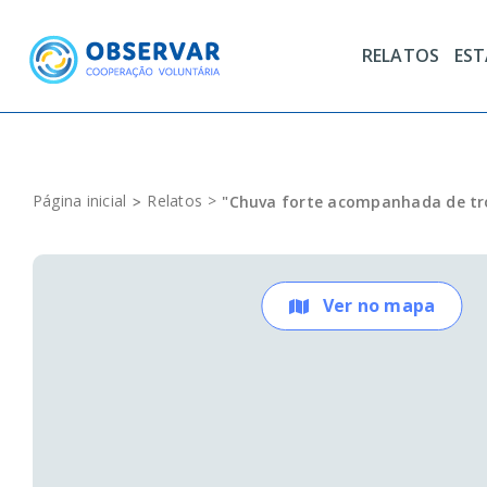
Skip
to
RELATOS
ES
content
Página inicial
Relatos
"Chuva forte acompanhada de t
Ver no mapa