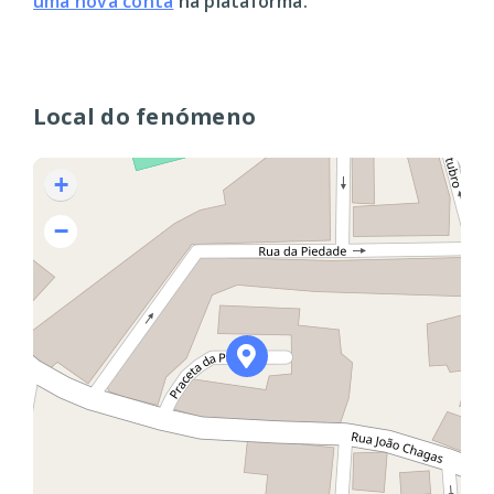
uma nova conta
na plataforma.
Local do fenómeno
+
−