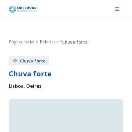
Skip
to
Toggle
Navigat
content
RELATOS
Página inicial
Relatos
"Chuva forte"
ESTAÇÕES METEOROLÓGICAS
Chuva forte
EVENTOS
Chuva forte
DEFINIÇÕES
Lisboa, Oeiras
F.A.Q.
Novo relato
Login