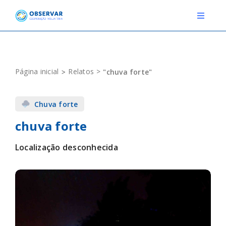
Skip
to
Toggle
Navigat
content
RELATOS
Página inicial
Relatos
"chuva forte"
ESTAÇÕES METEOROLÓGICAS
Chuva forte
EVENTOS
chuva forte
DEFINIÇÕES
Localização desconhecida
F.A.Q.
Novo relato
Login