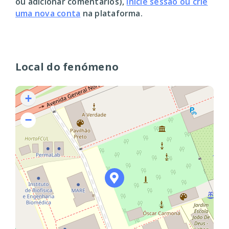
ou adicionar comentários),
inicie sessão ou crie
uma nova conta
na plataforma.
Local do fenómeno
+
−