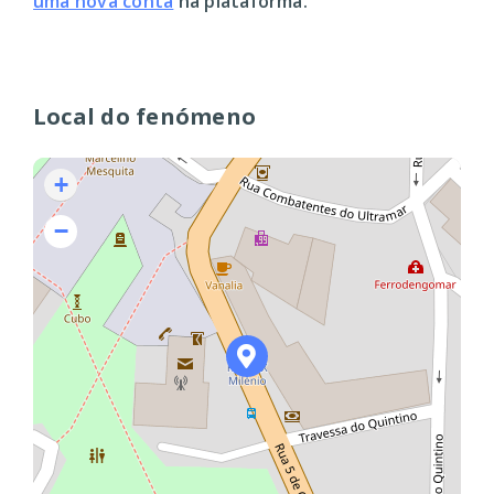
uma nova conta
na plataforma.
Local do fenómeno
+
−