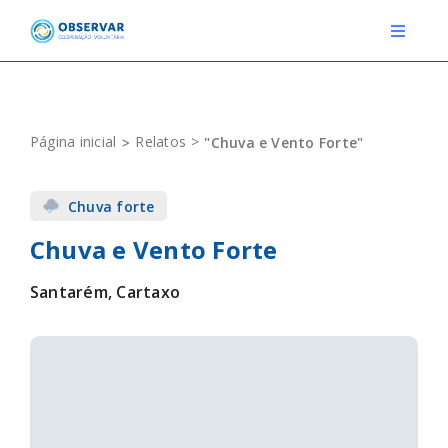
Skip
to
Toggle
Navigat
content
RELATOS
Página inicial
Relatos
"Chuva e Vento Forte"
ESTAÇÕES METEOROLÓGICAS
Chuva forte
EVENTOS
Chuva e Vento Forte
DEFINIÇÕES
Santarém, Cartaxo
F.A.Q.
Novo relato
Login