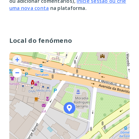
ou adicionar comentários),
inicie sessão ou crie
uma nova conta
na plataforma.
Local do fenómeno
+
−