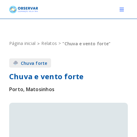
Skip
to
Toggle
Navigat
content
RELATOS
Página inicial
Relatos
"Chuva e vento forte"
ESTAÇÕES METEOROLÓGICAS
Chuva forte
EVENTOS
Chuva e vento forte
DEFINIÇÕES
Porto, Matosinhos
F.A.Q.
Novo relato
Login