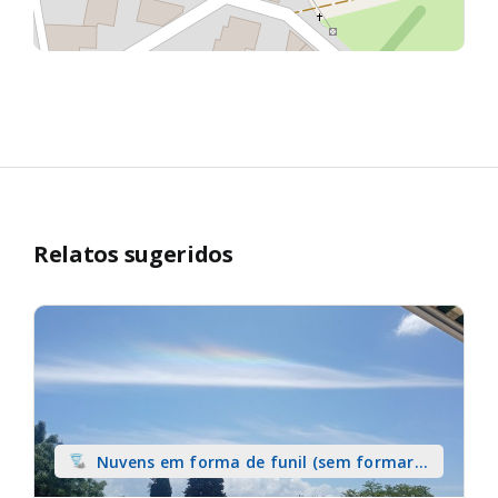
Relatos sugeridos
Nuvens em forma de funil (sem formar
tromba) sobre terra