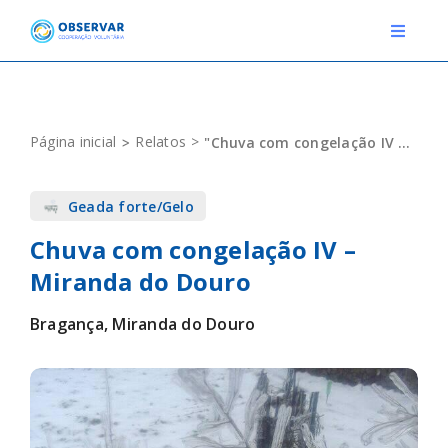
Skip
to
Toggle
Navigat
content
RELATOS
Página inicial
Relatos
"Chuva com congelação IV – Miranda do Douro"
ESTAÇÕES METEOROLÓGICAS
Geada forte/Gelo
EVENTOS
Chuva com congelação IV –
DEFINIÇÕES
Miranda do Douro
F.A.Q.
Bragança, Miranda do Douro
Novo relato
Login