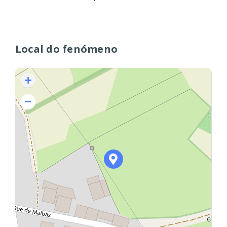
Local do fenómeno
+
−