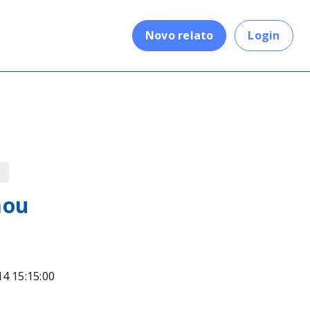
.
Novo relato
Login
o
mou
14 15:15:00