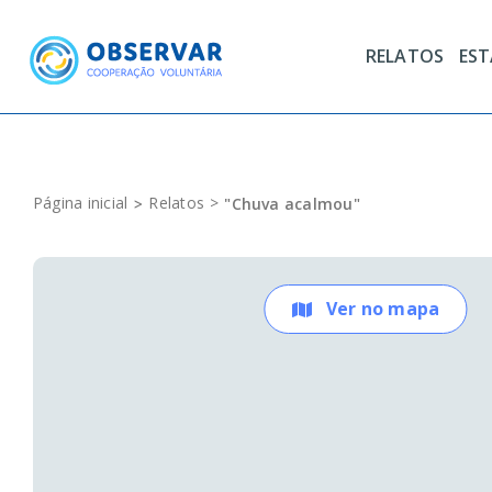
Skip
to
RELATOS
ES
content
Página inicial
Relatos
"Chuva acalmou"
Ver no mapa