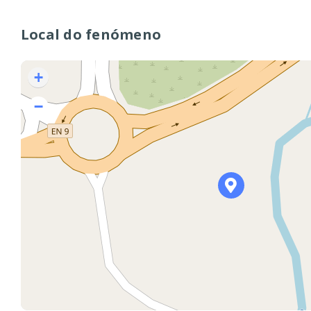
Local do fenómeno
+
−