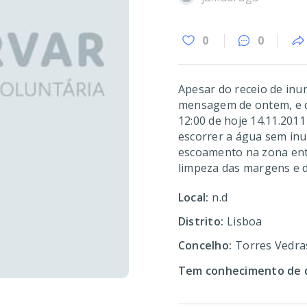
0
0
Apesar do receio de inu
mensagem de ontem, e da
12:00 de hoje 14.11.2011
escorrer a água sem inu
escoamento na zona ent
limpeza das margens e da
Local:
n.d
Distrito:
Lisboa
Concelho:
Torres Vedra
Tem conhecimento de d